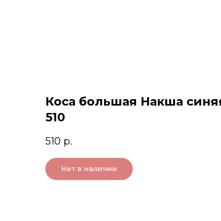
Коса большая Накша синя
510
510
р.
Нет в наличии