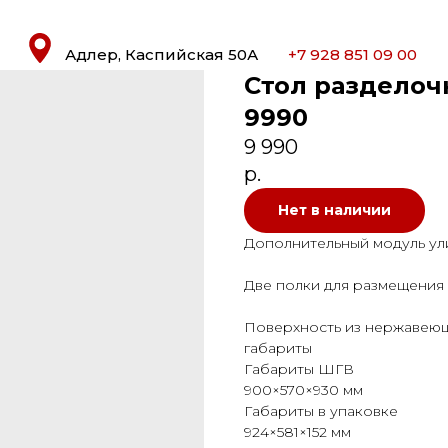
Адлер, Каспийская 50А
+7 928 851 09 00
Стол разделочн
9990
9 990
р.
Нет в наличии
Дополнительный модуль ул
Две полки для размещения
Поверхность из нержавеющ
габариты
Габариты ШГВ
900×570×930 мм
Габариты в упаковке
924×581×152 мм