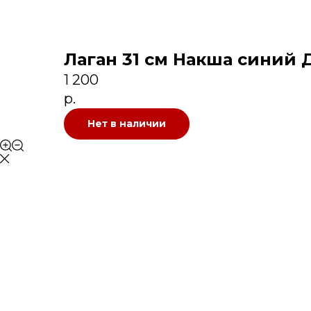
Лаган 31 см Накша синий 
1 200
р.
Нет в наличии