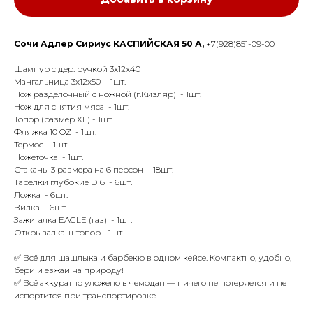
Сочи Адлер Сириус КАСПИЙСКАЯ 50 А,
+7(928)851-09-00
Шампур с дер. ручкой 3х12х40
Мангальница 3х12х50 - 1шт.
Нож разделочный с ножной (г.Кизляр) - 1шт.
Нож для снятия мяса - 1шт.
Топор (размер XL) - 1шт.
Фляжка 10 OZ - 1шт.
Термос - 1шт.
Ножеточка - 1шт.
Стаканы 3 размера на 6 персон - 18шт.
Тарелки глубокие D16 - 6шт.
Ложка - 6шт.
Вилка - 6шт.
Зажигалка EAGLE (газ) - 1шт.
Открывалка-штопор - 1шт.
✅ Всё для шашлыка и барбекю в одном кейсе. Компактно, удобно,
бери и езжай на природу!
✅ Всё аккуратно уложено в чемодан — ничего не потеряется и не
испортится при транспортировке.