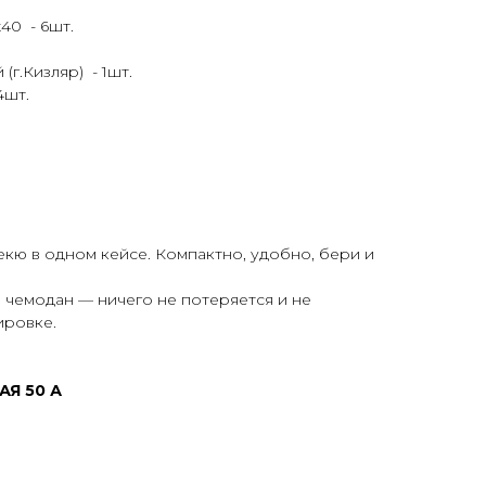
40 - 6шт.
г.Кизляр) - 1шт.
4шт.
кю в одном кейсе. Компактно, удобно, бери и
 чемодан — ничего не потеряется и не
ировке.
АЯ 50 А