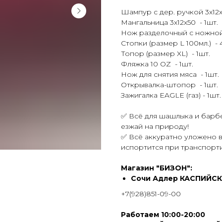
Шампур с дер. ручкой 3х12х
Мангальница 3х12х50 - 1шт.
Нож разделочный с ножной (
Стопки (размер L 100мл.) - 
Топор (размер XL) - 1шт.
Фляжка 10 OZ - 1шт.
Нож для снятия мяса - 1шт.
Открывалка-штопор - 1шт.
Зажигалка EAGLE (газ) - 1шт.
✅ Всё для шашлыка и барбе
езжай на природу!
✅ Всё аккуратно уложено в
испортится при транспорт
Магазин "БИЗОН":
Сочи Адлер КАСПИЙСК
+7(928)851-09-00
Работаем 10:00-20:00