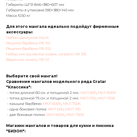
Габариты ШГВ 846×380×607 мм
Габариты в упаковке 590×380×145 мм
Масса 10.50 кг
Для этого мангала идеально подойдут фирменные
аксессуары:
Набор шампуров НШ 6
Решетка барбекю РБ-101
Решетка барбекю РБ-102
Набор инструментов (совок, кочерга) НИ 105
Варочная панель ПВ-01
Выберите свой мангал!
Сравнение мангалов модельного ряда Gratar
"Классика":
- топка длиной 60 см. и толщиной 2 мм.:
МКЛ 600
,
МКЛ 600К
- топка длиной 75 см. и толщиной 2 мм.:
МКЛ 750
,
МКЛ 750К
- крышка барбекю:
МКЛ 600К
,
МКЛ 750К
- одна боковая полка:
МКЛ 600
,
МКЛ 750
- две боковые полки:
МКЛ 600К
,
МКЛ 750К
Магазин мангалов и товаров для кухни и пикника
"БИЗОН":