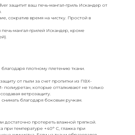
llver защитит ваш печь-мангал-гриль Искандер от
.
е, сократив время на чистку. Простой в
 печь-мангал-грилей Искандер, кроме
й).
 благодаря плотному плетению ткани.
ащиту от пыли за счет пропитки из ПВХ-
- полиуретан, которые отталкивают не только
, создавая ветрозащиту.
и снимать благодаря боковым ручкам.
и достаточно протереть влажной тряпкой.
а при температуре +40° С, глажка при
шена химчистка. Если на ткани образовался