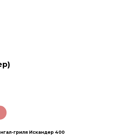
ер)
мангал-гриля Искандер 400