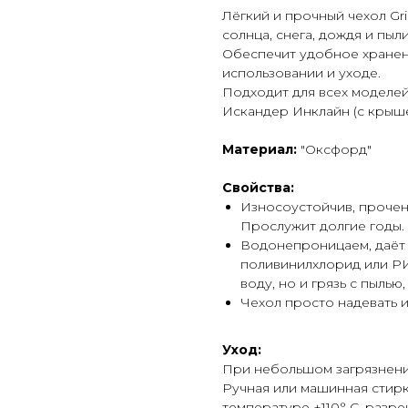
Лёгкий и прочный чехол Gri
солнца, снега, дождя и пыли
Обеспечит удобное хранени
использовании и уходе.
Подходит для всех моделей
Искандер Инклайн (с крыше
Материал:
"Оксфорд"
Свойства:
Износоустойчив, прочен
Прослужит долгие годы.
Водонепроницаем, даёт з
поливинилхлорид или РИ
воду, но и грязь с пылью
Чехол просто надевать 
Уход:
При небольшом загрязнени
Ручная или машинная стирк
температуре +110° С, разре